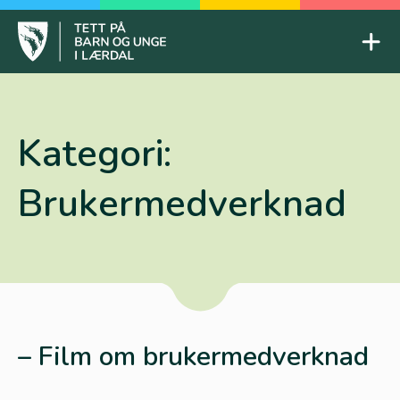
Skip
to
Mob
content
Tett på barn og unge
Kategori:
Brukermedverknad
– Film om brukermedverknad