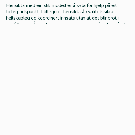
Hensikta med ein slik modell er å syta for hjelp på eit
tidleg tidspunkt. I tillegg er hensikta å kvalitetssikra
heilskapleg og koordinert innsats utan at det blir brot i
oppfølginga. Å involvera barn, unge og deira familiar på eit
tidleg tidspunkt er heilt grunnleggjande i BTI-modellen.
Ved å nytta BTI-modellen sikrar ein tidleg innsats,
samordning og medverknad i hjelpa ein gjev til barn, unge
og deira familiar.
Handlingsrettleiaren er eit hjelpemiddel og er oppskrifta
for korleis ein praktisk skal gå fram i arbeidet med barn,
unge eller føresette det er knytt undring eller bekymring
til.
På denne nettsida finn du også:
Verktøy:
rutinar, malar, skjema og andre
viktige dokument til bruk i