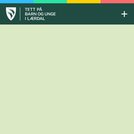
Skip
to
Mob
content
Tett på barn og unge