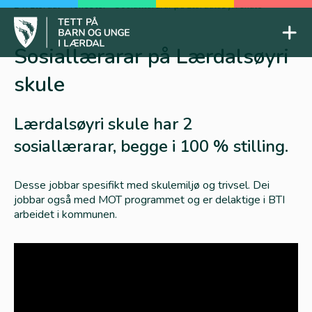
Skip
BTI Lærdal
-
Tenester
-
Sosiallærarar på Lærdalsøyri skule
to
Mob
content
Sosiallærarar på Lærdalsøyri
Tett på barn og unge
skule
Lærdalsøyri skule har 2
sosiallærarar, begge i 100 % stilling.
Desse jobbar spesifikt med skulemiljø og trivsel. Dei
jobbar også med MOT programmet og er delaktige i BTI
arbeidet i kommunen.