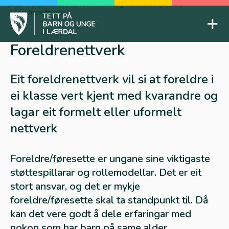
Skip
BTI Lærdal
-
Tiltak
-
Aldersinndeling
-
Småbarn (2-6 år)
-
Foreldrenettverk
to
Mob
content
Tett på barn og unge
Foreldrenettverk
Eit foreldrenettverk vil si at foreldre i
ei klasse vert kjent med kvarandre og
lagar eit formelt eller uformelt
nettverk
Foreldre/føresette er ungane sine viktigaste
støttespillarar og rollemodellar. Det er eit
stort ansvar, og det er mykje
foreldre/føresette skal ta standpunkt til. Då
kan det vere godt å dele erfaringar med
nokon som har barn på same alder.