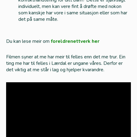
konflikthandtering for ditt barn? Dette er sjølvsagt
individuelt, men kan vere fint å drøfte med nokon
som kanskje har vore i same situasjon eller som har
det på same måte.
Du kan lese meir om
foreldrenettverk her
Filmen syner at me har meir til felles enn det me trur. Ein
ting me har til felles i Lærdal er ungane våres. Derfor er
det viktig at me står i lag og hjelper kvarandre.