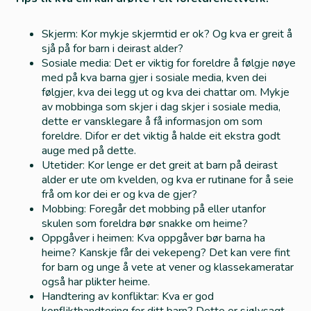
Skjerm: Kor mykje skjermtid er ok? Og kva er greit å
sjå på for barn i deirast alder?
Sosiale media: Det er viktig for foreldre å følgje nøye
med på kva barna gjer i sosiale media, kven dei
følgjer, kva dei legg ut og kva dei chattar om. Mykje
av mobbinga som skjer i dag skjer i sosiale media,
dette er vansklegare å få informasjon om som
foreldre. Difor er det viktig å halde eit ekstra godt
auge med på dette.
Utetider: Kor lenge er det greit at barn på deirast
alder er ute om kvelden, og kva er rutinane for å seie
frå om kor dei er og kva de gjer?
Mobbing: Foregår det mobbing på eller utanfor
skulen som foreldra bør snakke om heime?
Oppgåver i heimen: Kva oppgåver bør barna ha
heime? Kanskje får dei vekepeng? Det kan vere fint
for barn og unge å vete at vener og klassekameratar
også har plikter heime.
Handtering av konfliktar: Kva er god