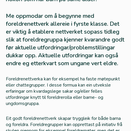
Me oppmodar om å begynne med
foreldrenettverk allereie i fyrste klasse. Det
er viktig å etablere nettverket sopass tidleg
slik at foreldregruppa kjenner kvarandre godt
før aktuelle utfordringar/problemstillingar
dukkar opp. Aktuelle utfordringar kan også
endre eg etterkvart som ungane vert eldre.
Foreldrenettverka kan for eksempel ha faste møtepunkt
eller chattegrupper. I desse formua kan ein utveksle
erfaringar om kvardagslege sakar og/eller felles
utfordringar knytt til foreldrerolla eller barne- og
ungdomsgruppa.
Eit godt foreldrenettverk skapar tryggleik for både barna
og foreldra. Foreldregrupper kan opprettast på initiativ frå
skulen gjennom for eksempel foreldremøter, men det er