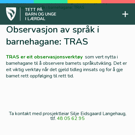
Skip
BTI Lærdal
-
Tiltak
-
Aldersinndeling
-
Småbarn (2-6 år)
-
Observasjon av språk i barnehagane: TRAS
to
Mob
content
Tett på barn og unge
Observasjon av språk i
barnehagane: TRAS
TRAS er eit observasjonsverktøy
som vert nytta i
barnehagane til å observere barnets språkutvikling. Det er
eit viktig verktøy når det gjeld tidleg innsats og for å gje
barnet rett oppfølging til rett tid.
Ta kontakt med prosjektleiar Silje Eidsgaard Langehaug,
tlf.
48 05 62 95