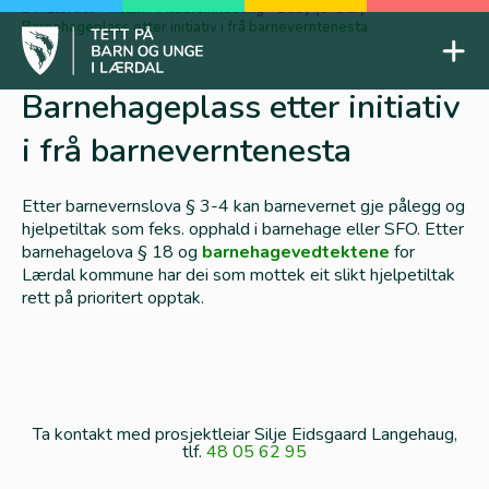
Skip
BTI Lærdal
-
Tiltak
-
Aldersinndeling
-
Baby (0-1 år)
-
Barnehageplass etter initiativ i frå barneverntenesta
to
Mob
content
Tett på barn og unge
Barnehageplass etter initiativ
i frå barneverntenesta
Etter barnevernslova § 3-4 kan barnevernet gje pålegg og
hjelpetiltak som feks. opphald i barnehage eller SFO. Etter
barnehagelova § 18 og
barnehagevedtektene
for
Lærdal kommune har dei som mottek eit slikt hjelpetiltak
rett på prioritert opptak.
Ta kontakt med prosjektleiar Silje Eidsgaard Langehaug,
tlf.
48 05 62 95