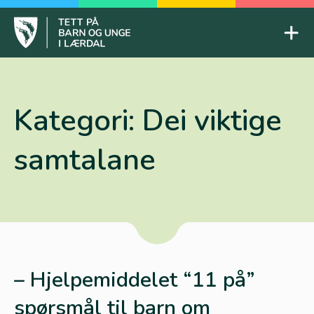
Skip
to
Mob
content
Tett på barn og unge
Kategori:
Dei viktige
samtalane
– Hjelpemiddelet “11 på”
spørsmål til barn om