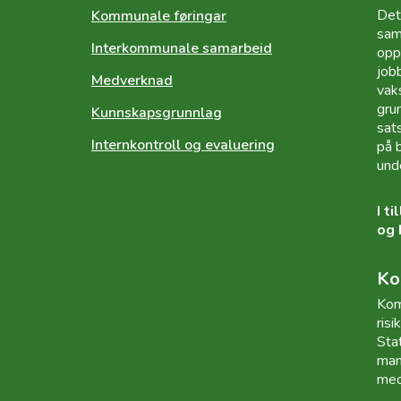
Det
Kommunale føringar
sam
Interkommunale samarbeid
opp
jobb
Medverknad
vak
gru
Kunnskapsgrunnlag
sat
Internkontroll og evaluering
på 
und
I t
og 
Ko
Kom
ris
Sta
man
med