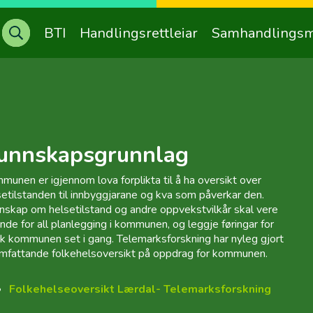
Søk etter:
BTI
Handlingsrettleiar
Samhandlingsm
e
unnskapsgrunnlag
munen er igjennom lova forplikta til å ha oversikt over
setilstanden til innbyggjarane og kva som påverkar den.
nskap om helsetilstand og andre oppvekstvilkår skal vere
ande for all planlegging i kommunen, og leggje føringar for
tak kommunen set i gang. Telemarksforskning har nyleg gjort
omfattande folkehelsoversikt på oppdrag for kommunen.
Folkehelseoversikt Lærdal- Telemarksforskning