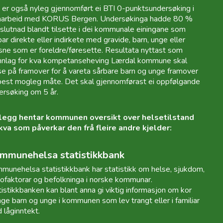
 er også nyleg gjennomført ei BTI 0-punktsundersøking i
arbeid med KORUS Bergen. Undersøkinga hadde 80 %
slutnad blandt tilsette i dei kommunale einingane som
ar direkte eller indirkete med gravide, barn, unge eller
sne som er foreldre/føresette. Resultata nyttast som
nnlag for kva kompetanseheving Lærdal kommune skal
se på framover for å vareta sårbare barn og unge framover
best mogleg måte. Det skal gjennomførast ei oppfølgande
ersøking om 5 år.
illegg hentar kommunen oversikt over helsetilstand
kva som påverkar den frå fleire andre kjelder:
mmunehelsa statistikkbank
munehelsa statistikkbank har statistikk om helse, sjukdom,
ikofaktorar og befolkninga i norske kommunar.
tistikkbanken kan blant anna gi viktig informasjon om kor
ge barn og unge i kommunen som lev trangt eller i familiar
 låginntekt.