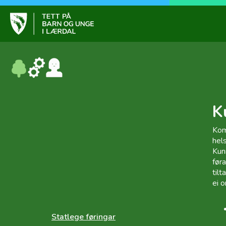
Skip
to
content
Tett på barn og ung
K
Kom
hel
Kun
før
til
ei 
Statlege føringar