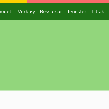
odell
Verktøy
Ressursar
Tenester
Tiltak