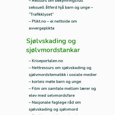
– Ressurs om bekymringsfull
seksuell åtferd hjå barn og unge –
“Trafikklyset”
– Plikt.no – ei nettside om
avvergeplikta
Sjølvskading og
sjølvmordstankar
– Kriseportalen.no
– Nettressurs om sjølvskading og
sjølvmordstematikk i sosiale medier
– korleis møte barn og unge
– Film om samtale mellom lærer og
elev med selvmordsfare
– Nasjonale faglege råd om
sjølvskading og sjølvmord