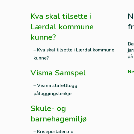
Kva skal tilsette i
N
Lærdal kommune
f
kunne?
Bar
– Kva skal tilsette i Lærdal kommune
jam
på 
kunne?
Visma Samspel
Ne
– Visma stafettlogg
påloggingslenkje
Skule- og
barnehagemiljø
– Kriseportalen.no