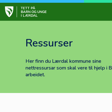
Skip
to
content
Tett på barn og ung
Ressurser
Her finn du Lærdal kommune sine
nettressursar som skal vere til hjelp i 
arbeidet.