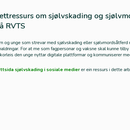
ettressurs om sjølvskading og sjølvm
rå RVTS
n og unge som strevar med sjølvskading eller sjølvmordsåtferd nyt
aldringar. For at me som fagpersonar og vaksne skal kunne tilby 
korleis den unge nyttar digitale plattformar og kommuniserer med
ttsida sjølvskading i sosiale medier
er ein ressurs i dette arb