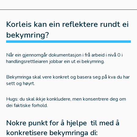
Ressursteam
Korleis kan ein reflektere rundt ei
Rutine for bruk av ressursteam i skule og barnehage
bekymring?
Rettleiings- og konsultasjonsteam
Rutine for bruk av ressursteam i skule og barnehage
Når ein gjennomgår dokumentasjon i frå arbeid i nivå 0 i
handlingsrettleiaren jobbar ein ut ei bekymring.
Stafettlogg
Bruk av stafettlogg ved overgangar i skule og
Bekymringa skal vere konkret og basera seg på kva du har
barnehage
sett og høyrt.
Mal for stafettloggmøter Lærdal kommune
Hugs: du skal ikkje konkludere, men konsentrere deg om
Informasjon om stafettlogg til tilsette
dei faktiske forhold.
Opprette stafettlogg og digitalt samtykke
Informasjon om stafettlogg til barnet,
Nokre punkt for å hjelpe til med å
foreldre/føresette
konkretisere bekymringa di:
Opprette hovudmål, delmål og aktivitetar