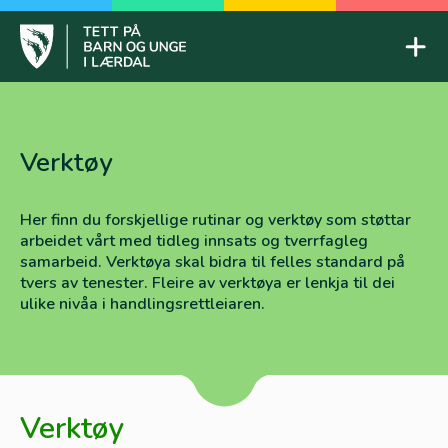
Skip
to
Mob
content
Tett på barn og unge
Verktøy
Her finn du forskjellige rutinar og verktøy som støttar
arbeidet vårt med tidleg innsats og tverrfagleg
samarbeid. Verktøya skal bidra til felles standard på
tvers av tenester. Fleire av verktøya er lenkja til dei
ulike nivåa i handlingsrettleiaren.
Verktøy