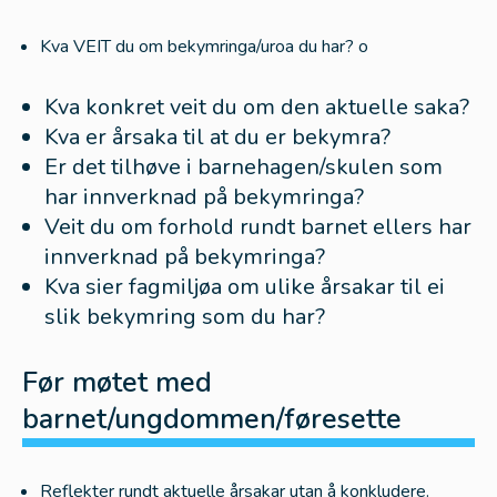
Samtykkeskjema
Kva VEIT du om bekymringa/uroa du har? o
Samtykkeskjema
Kva konkret veit du om den aktuelle saka?
Kva er årsaka til at du er bekymra?
Hjelp til å konkretisere ei bekymring
Er det tilhøve i barnehagen/skulen som
Bekymringsskala – barn/unge
har innverknad på bekymringa?
Bekymringsskala – føresette
Veit du om forhold rundt barnet ellers har
Kartlegging av klasseleiing og vaksenrolla
innverknad på bekymringa?
Kva sier fagmiljøa om ulike årsakar til ei
Korleis lage ei konkret problemstilling
slik bekymring som du har?
Notatmal for å konkretisere uro for eit barn/ungdom
Refleksjonar rundt ei bekymring
Før møtet med
Møte- og referatmalar
barnet/ungdommen/føresette
Mal for stafettloggmøter Lærdal kommune
Mal for møtereferat – utanfor stafettlogg
Reflekter rundt aktuelle årsakar utan å konkludere.