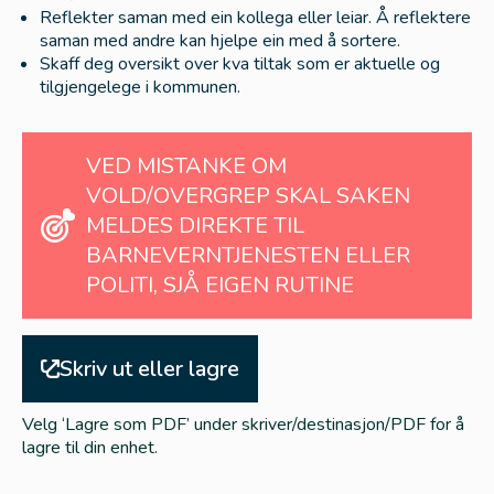
Reflekter saman med ein kollega eller leiar. Å reflektere
Teikn og symptom på dårleg trivsel
saman med andre kan hjelpe ein med å sortere.
Skaff deg oversikt over kva tiltak som er aktuelle og
Teikn og symptom på dårleg trivsel – barn og unge
tilgjengelege i kommunen.
Teikn og symptom på usunn seksuell åtferd
Risikofaktorar og faktorar som vernar
VED MISTANKE OM
VOLD/OVERGREP SKAL SAKEN
Risikofaktorar og faktoar som vernar
MELDES DIREKTE TIL
Samhandlingshjulet mellom skulen
BARNEVERNTJENESTEN ELLER
og PPT
POLITI, SJÅ EIGEN RUTINE
Samhandlingshjulet mellom skulen og PPT
Skriv ut eller lagre
Samtalemalar
Den naudsynte samtala – barn (samtalemal)
Velg ‘Lagre som PDF’ under skriver/destinasjon/PDF for å
lagre til din enhet.
Den naudsynte samtala- føresette (samtalemal)
Rettleiing til den naudsynte samtala med barnet